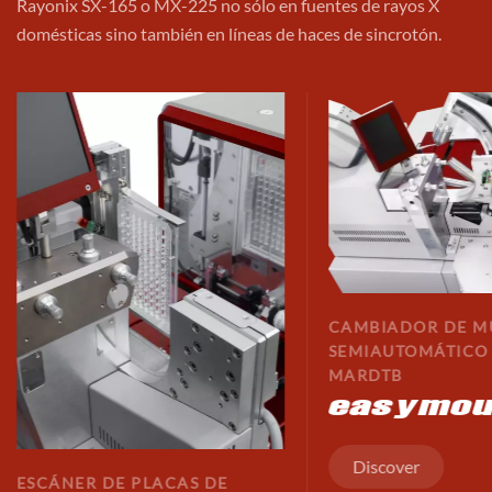
Rayonix SX-165 o MX-225 no sólo en fuentes de rayos X
domésticas sino también en líneas de haces de sincrotón.
CAMBIADOR DE M
SEMIAUTOMÁTICO
MARDTB
easymou
Discover
ESCÁNER DE PLACAS DE