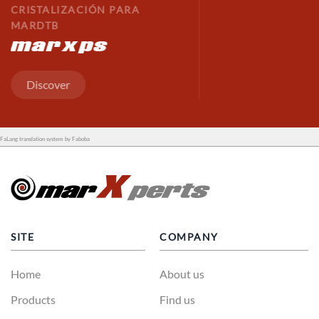
CRISTALIZACIÓN PARA
MARDTB
marxps
Discover
FaLang translation system by Faboba
SITE
COMPANY
Home
About us
Products
Find us