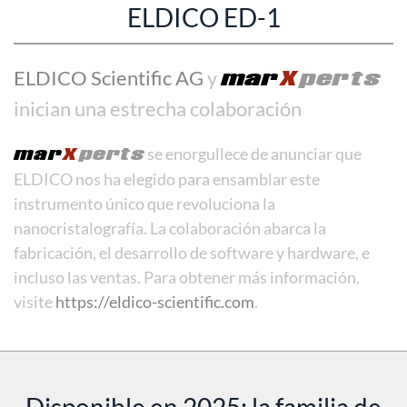
ELDICO ED-1
ELDICO Scientific AG
y
mar
X
perts
inician una estrecha colaboración
mar
X
perts
se enorgullece de anunciar que
ELDICO nos ha elegido para ensamblar este
instrumento único que revoluciona la
nanocristalografía. La colaboración abarca la
fabricación, el desarrollo de software y hardware, e
incluso las ventas. Para obtener más información,
visite
https://eldico-scientific.com
.