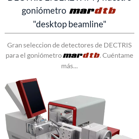
goniómetro
mar
dtb
"desktop beamline"
Gran seleccion de detectores de DECTRIS
para el goniómetro
mar
dtb
. Cuéntame
más...