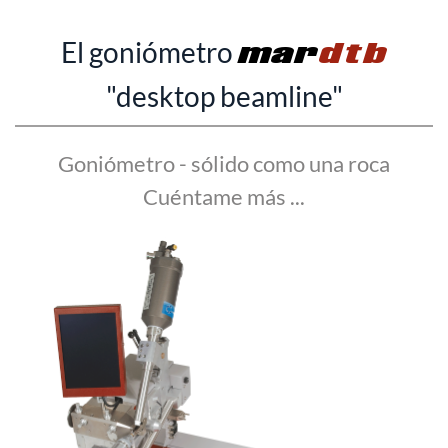
El goniómetro
mar
dtb
"desktop beamline"
Goniómetro - sólido como una roca
Cuéntame más ...