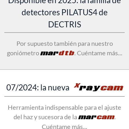
Disponible en 2025: la familia de
detectores PILATUS4 de
DECTRIS
Por supuesto también para nuestro
goniómetro
mar
dtb
. Cuéntame más...
X
07/2024: la nueva
ray
cam
Herramienta indispensable para el ajuste
del haz y sucesora de la
mar
cam
.
Cuéntame más...