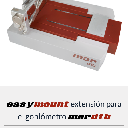
easy
mount
extensión para
el goniómetro
mar
dtb